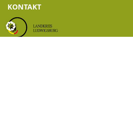
KONTAKT
Landratsamt Ludwigsburg
Fachbereich 21
Kreisentwicklung, Klimaschutz, Mobilität und
Tourismus
Hindenburgstraße 40
71638 Ludwigsburg
Telefon: 07141/144 ‒ 42638
tourismus@landkreis-ludwigsburg.de
www.landkreis-ludwigsburg.de
Datenschutzerklärung